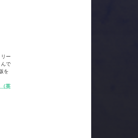
リリー
さんで
版を
イト（英