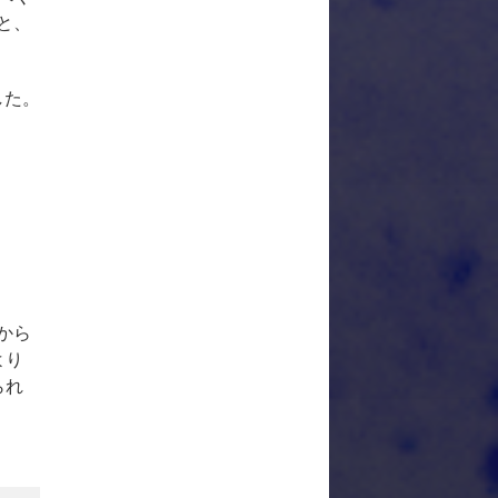
と、
した。
から
より
られ