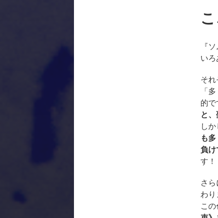
こ
『ソ
いろ
それ
「多
的で
と、
しか
も多
負け
す！
さら
わり
この
束》