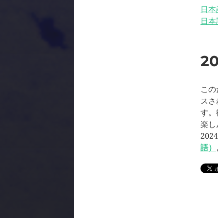
日本
日本
2
この
スさ
す。
楽し
20
語）