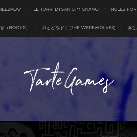
REE2PLAY
LE TORRI DI SAN GIMIGNANO
RULES FOR
籍（BOOKS）
狼とどろぼう (THE WEREWOLVES)
赤と黒