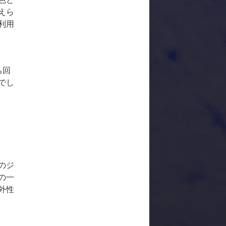
えら
利用
。
ち回
でし
のジ
の一
外性