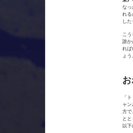
なっ
れる
した
こう
誰か
れば
ょう
お
「ト
ャン
方で
とと
以下