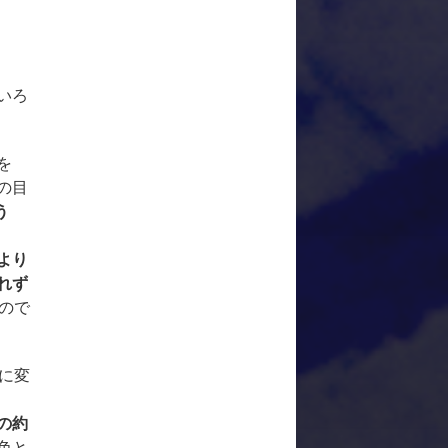
いろ
を
の目
う
より
れず
ので
に変
の約
色と