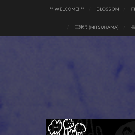
** WELCOME! **
BLOSSOM
F
三津浜 (MITSUHAMA)
書