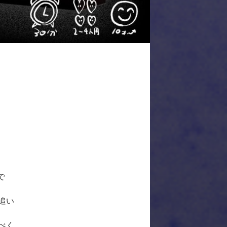
で
追い
べく