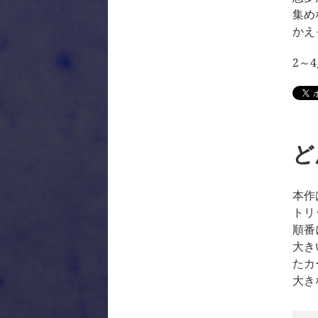
集め
かえ
2～
ど
本作
トリ
順番
大き
たカ
大き