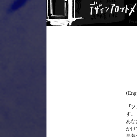
(Eng
『ソム
す。
あな
かけ
悪夢