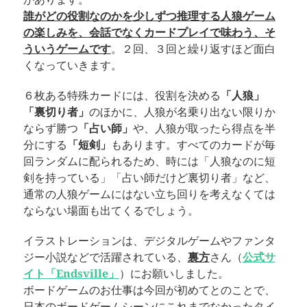
誰がどの役割なのかを少しずつ推理する人狼ゲーム
の楽しみを、会話でなくカードプレイで味わう、そ
ういうゲームです
。２回、３回と繰り返すほど面白
くなっていきます。
６枚ある特殊カードには、役割を決める
「人狼」
「裏切り者」
のほかに、人狼が名乗り出ない限りか
ならず勝つ
「占い師」
や、人狼が取ったら得点を半
分にする
「短剣」
もあります。すべてのカードが毎
回ランダムに配られるため、時には「人狼なのに短
剣を持っている」「占い師だけど裏切り者」など、
通常の人狼ゲームにはない立ち回りを考えなくては
ならない場面も出てくるでしょう。
イラストレーションは、デジタルゲームやファンタ
ジー小説などで活躍されている、
裏方
さん（
公式サ
イト「Endsville」
）にお願いしました。
ボードゲームのお仕事は今回が初めてとのことで、
日本のボードゲームシーンにこれまでなかったタイ